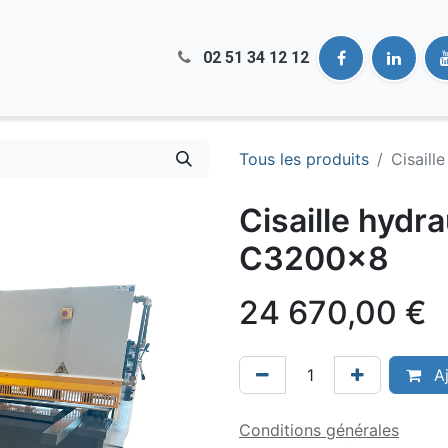
02 51​ 34 12 12
Tous les produits
Cisail
Cisaille hyd
C3200x8
24 670,00
€
Aj
Conditions générales