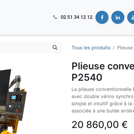
02 51​ 34 12 12
Tous les produits
Plieus
Plieuse conv
P2540
La plieuse conventionnelle
avec double vérins synchron
simple et intuitif grâce à
associée à une butée arrièr
20 860,00
€