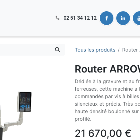
02 51​ 34 12 12
Tous les produits
Router
Router ARR
Dédiée à la gravure et au f
ferreuses, cette machine a 
commandés par vis à billes
silencieux et précis. Très b
haute densité boulonné sur
profilé.
21 670,00
€