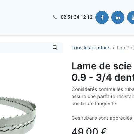
02 51​ 34 12 12
Tous les produits
Lame de
Lame de scie
0.9 - 3/4 den
Considérés comme les rubans
assure une parfaite résista
une haute longévité.
Ces rubans sont appréciés 
49,00
€