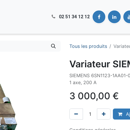
02 51​ 34 12 12
Tous les produits
Variat
Variateur SI
SIEMENS 6SN1123-1AA01-0F
1 axe, 200 A
3 000,00
€
Aj