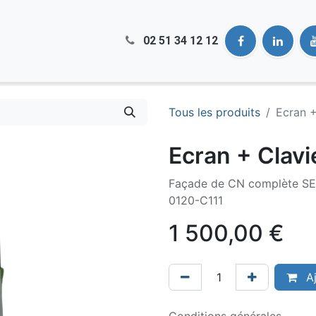
02 51​ 34 12 12
Tous les produits
Ecran 
Ecran + Clav
Façade de CN complète SE
0120-C111
1 500,00
€
Aj