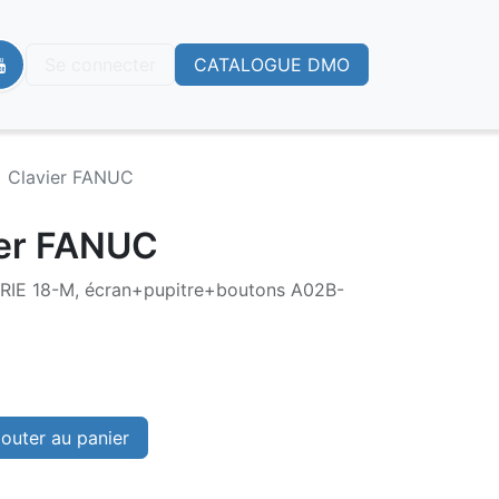
Se connecter
CATALOGUE DMO
+ Clavier FANUC
ier FANUC
RIE 18-M, écran+pupitre+boutons A02B-
outer au panier