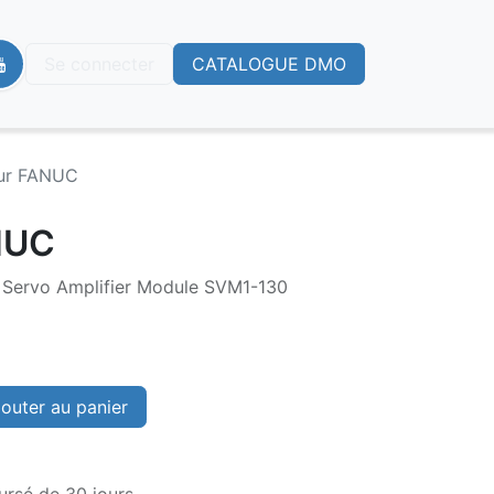
Se connecter
CATALOGUE DMO
eur FANUC
NUC
ervo Amplifier Module SVM1-130
outer au panier