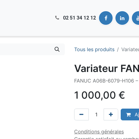
02 51​ 34 12 12
Tous les produits
Variat
Variateur FA
FANUC A06B-6079-H106 – S
1 000,00
€
Aj
Conditions générales