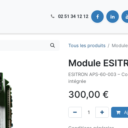
02 51​ 34 12 12
Tous les produits
Module
Module ESIT
ESITRON APS-60-003 – Cont
intégrée
300,00
€
Aj